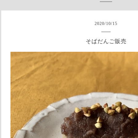
2020
/
10
/
15
そばだんご販売