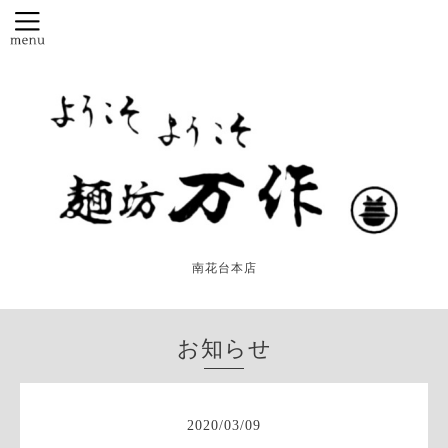
南花台本店
お知らせ
2020
/
03
/
09