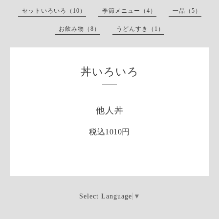
セットいろいろ（10）
季節メニュー（4）
一品（5）
お飲み物（8）
うどんすき（1）
丼いろいろ
他人丼
税込1010円
Select Language
▼