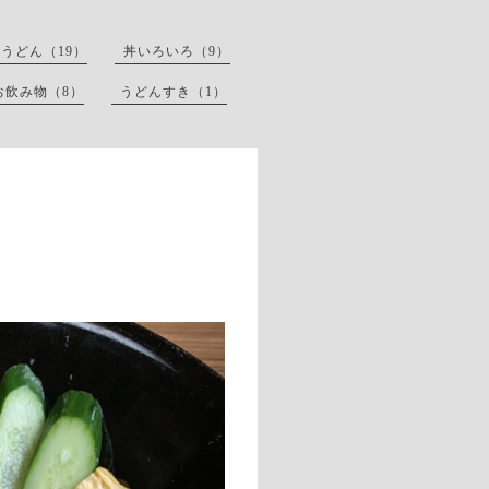
うどん（19）
丼いろいろ（9）
お飲み物（8）
うどんすき（1）
ん